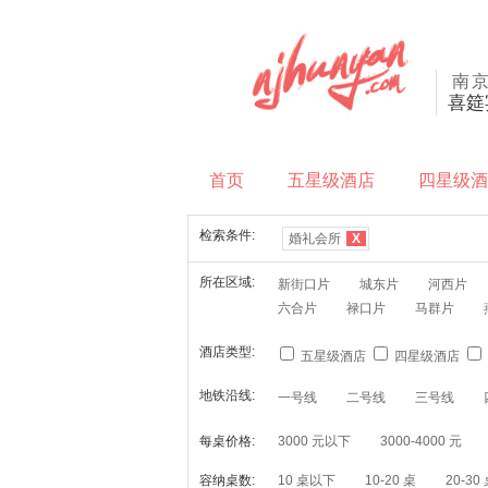
喜筵
首页
五星级酒店
四星级酒
检索条件:
婚礼会所
X
所在区域:
新街口片
城东片
河西片
六合片
禄口片
马群片
酒店类型:
五星级酒店
四星级酒店
地铁沿线:
一号线
二号线
三号线
每桌价格:
3000 元以下
3000-4000 元
容纳桌数:
10 桌以下
10-20 桌
20-30