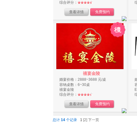
综合评分：
查看详情
免费预约
禧宴金陵
婚宴价格：2888~3688 元/桌
容纳桌数：6~30桌
禧宴金陵
综合评分：
查看详情
免费预约
总计
14
个记录
1
[2]
下一页