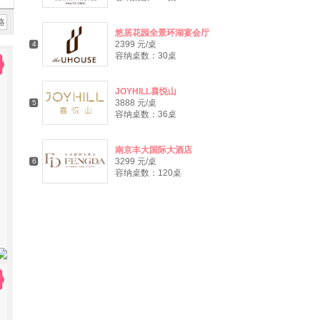
略
悠居花园全景环湖宴会厅
2399 元/桌
4
容纳桌数：30桌
JOYHILL喜悦山
3888 元/桌
5
容纳桌数：36桌
南京丰大国际大酒店
3299 元/桌
6
容纳桌数：120桌