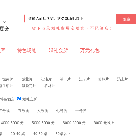
宴会
省下万元婚礼费用定婚宴（不限酒店）
店
特色场地
婚礼会所
万元礼包
城南片
城北片
江浦片
浦口片
江宁片
仙林片
汤山片
燕子矶片
麒麟门片
桥林片
特色酒店
婚礼会所
四号线
五号线
六号线
七号线
十号线
4000-5000 元
5000-6000 元
6000-8000 元
8000 元以上
 桌
30-40 桌
40-50 桌
50桌以上