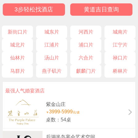
3步轻松找酒店
黄道吉日查询
新街口片
城东片
河西片
城南片
城北片
江浦片
浦口片
江宁片
仙林片
汤山片
六合片
禄口片
马群片
燕子矶片
麒麟门片
桥林片
最强人气婚宴酒店
紫金山庄
3999-5999
￥
元/桌
桌数：54桌
后湖半岛宴会艺术空间