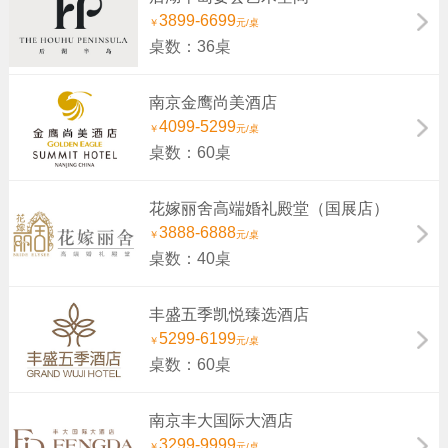
3899-6699
￥
元/桌
桌数：36桌
南京金鹰尚美酒店
4099-5299
￥
元/桌
桌数：60桌
花嫁丽舍高端婚礼殿堂（国展店）
3888-6888
￥
元/桌
桌数：40桌
丰盛五季凯悦臻选酒店
5299-6199
￥
元/桌
桌数：60桌
南京丰大国际大酒店
3299-9999
￥
元/桌