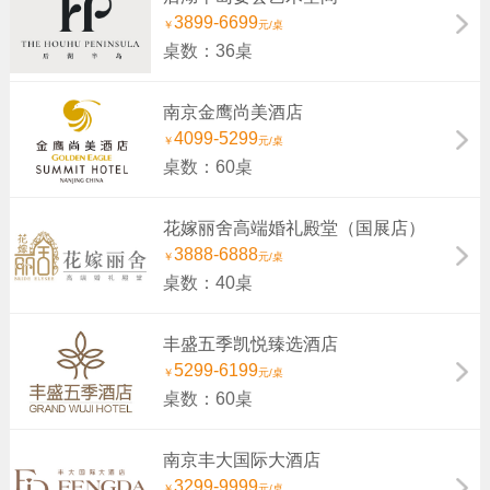
3899-6699
￥
元/桌
桌数：36桌
南京金鹰尚美酒店
4099-5299
￥
元/桌
桌数：60桌
花嫁丽舍高端婚礼殿堂（国展店）
3888-6888
￥
元/桌
桌数：40桌
丰盛五季凯悦臻选酒店
5299-6199
￥
元/桌
桌数：60桌
南京丰大国际大酒店
3299-9999
￥
元/桌