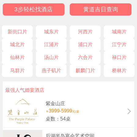
3步轻松找酒店
黄道吉日查询
新街口片
城东片
河西片
城南片
城北片
江浦片
浦口片
江宁片
仙林片
汤山片
六合片
禄口片
马群片
燕子矶片
麒麟门片
桥林片
最强人气婚宴酒店
紫金山庄
3999-5999
￥
元/桌
桌数：54桌
后湖半岛宴会艺术空间