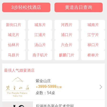
3步轻松找酒店
黄道吉日查询
新街口片
城东片
河西片
城南片
城北片
江浦片
浦口片
江宁片
仙林片
汤山片
六合片
禄口片
马群片
燕子矶片
麒麟门片
桥林片
最强人气婚宴酒店
紫金山庄
3999-5999
￥
元/桌
桌数：54桌
后湖半岛宴会艺术空间