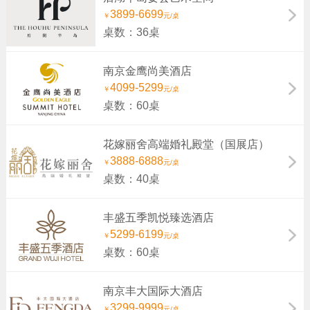
3899-6699
￥
元/桌
桌数：36桌
南京金鹰尚美酒店
4099-5299
￥
元/桌
桌数：60桌
花嫁丽舍高端婚礼殿堂（国展店）
3888-6888
￥
元/桌
桌数：40桌
丰盛五季凯悦臻选酒店
5299-6199
￥
元/桌
桌数：60桌
南京丰大国际大酒店
3299-9999
￥
元/桌