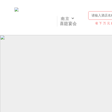
喜筵宴会
省下万元
首页
五星级酒店
四星级酒店
特色场地