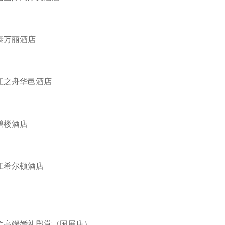
泰万丽酒店
江之舟华邑酒店
碧楼酒店
江希尔顿酒店
舍高端婚礼殿堂（国展店）