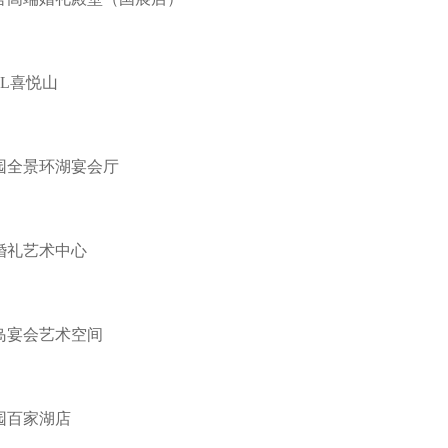
ILL喜悦山
园全景环湖宴会厅
婚礼艺术中心
岛宴会艺术空间
园百家湖店