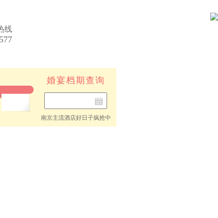
热线
577
提出需求
为您量身推荐场地
婚宴档期查询
选择酒店
近千家酒店任您挑选
免费预约
快速帮您预约，省时
省力
享受优惠
超值好礼相送
南京主流酒店好日子疯抢中