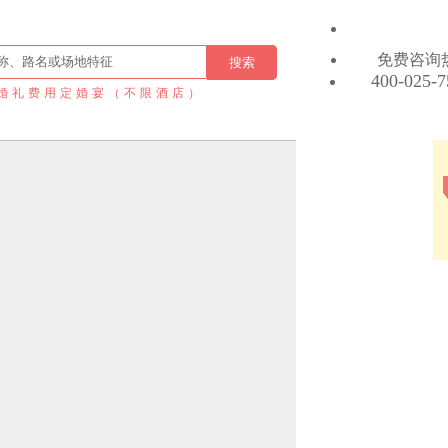
免费咨询
400-025-7
婚礼费用定婚宴（不限酒店）
婚礼会所
万元礼包
1.您希望酒店位于：
不限
地铁沿线
指定区域
2.您的婚宴单桌预算：
3000 元以
下
3000-4000
元
3.您的婚宴总桌数：
4000-5000
元
10 桌以下
5000-6000
10-20 桌
元
20-30 桌