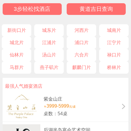
3步轻松找酒店
黄道吉日查询
新街口片
城东片
河西片
城南片
城北片
江浦片
浦口片
江宁片
仙林片
汤山片
六合片
禄口片
马群片
燕子矶片
麒麟门片
桥林片
最强人气婚宴酒店
紫金山庄
3999-5999
￥
元/桌
桌数：54桌
后湖半岛宴会艺术空间