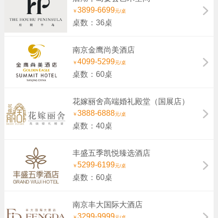
3899-6699
￥
元/桌
桌数：36桌
南京金鹰尚美酒店
4099-5299
￥
元/桌
桌数：60桌
花嫁丽舍高端婚礼殿堂（国展店）
3888-6888
￥
元/桌
桌数：40桌
丰盛五季凯悦臻选酒店
5299-6199
￥
元/桌
桌数：60桌
南京丰大国际大酒店
3299-9999
￥
元/桌